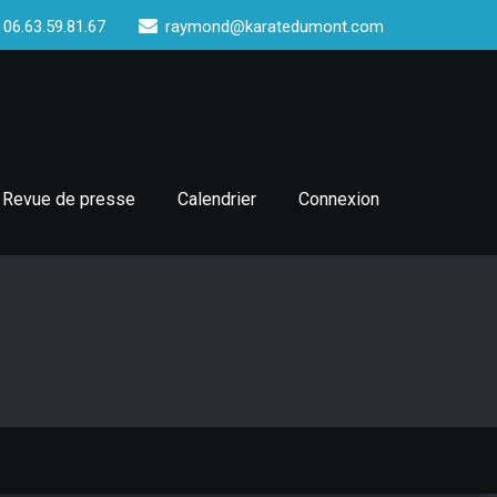
 06.63.59.81.67
raymond@karatedumont.com
Revue de presse
Calendrier
Connexion