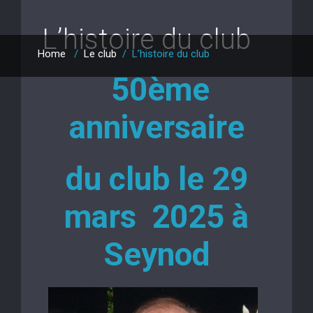
L’histoire du club
Home
/
Le club
/
L’histoire du club
50ème
anniversaire
du club le 29
mars 2025 à
Seynod