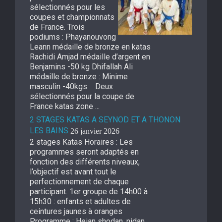
sélectionnés pour les
coupes et championnats
de France. Trois
podiums : Phayanouvong
Leann médaille de bronze en katas
Rachidi Amjad médaille d’argent en
Benjamins -50 kg Dhifallah Ali
médaille de bronze : Minime
masculin -40kgs Deux
sélectionnés pour la coupe de
France katas zone ...
2 STAGES KATAS A SEYNOD ET A THONON
LES BAINS
26 janvier 2026
2 stages Katas Horaires : Les
programmes seront adaptés en
fonction des différents niveaux,
l’objectif est avant tout le
perfectionnement de chaque
participant. 1er groupe de 14h00 à
15h30 : enfants et adultes de
ceintures jaunes à oranges
Programme : Heian shodan, nidan,