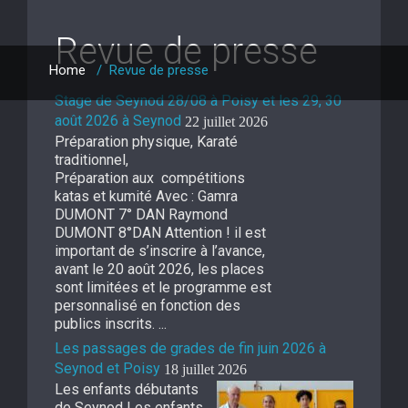
Revue de presse
Home
/
Revue de presse
Stage de Seynod 28/08 à Poisy et les 29, 30
août 2026 à Seynod
22 juillet 2026
Préparation physique, Karaté
traditionnel,
Préparation aux compétitions
katas et kumité Avec : Gamra
DUMONT 7° DAN Raymond
DUMONT 8°DAN Attention ! il est
important de s’inscrire à l’avance,
avant le 20 août 2026, les places
sont limitées et le programme est
personnalisé en fonction des
publics inscrits. ...
Les passages de grades de fin juin 2026 à
Seynod et Poisy
18 juillet 2026
Les enfants débutants
de Seynod Les enfants