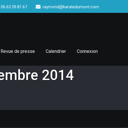
 06.63.59.81.67
raymond@karatedumont.com
Revue de presse
Calendrier
Connexion
cembre 2014