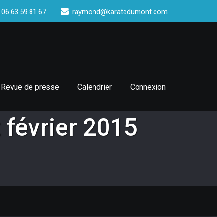
 06.63.59.81.67
raymond@karatedumont.com
Revue de presse
Calendrier
Connexion
t février 2015