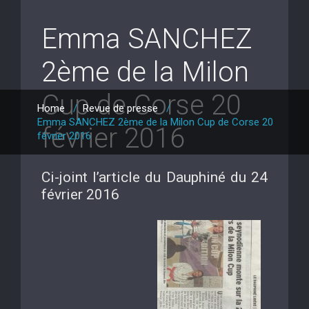
Emma SANCHEZ
2ème de la Milon
Cup de Corse 20
Home
/
Revue de presse
/
Emma SANCHEZ 2ème de la Milon Cup de Corse 20
février 2016
février 2016
Ci-joint l’article du Dauphiné du 24
février 2016