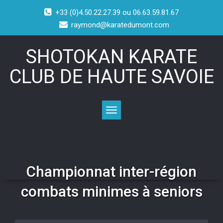
+33 (0)4.50.22.27.39 ou 06.63.59.81.67
raymond@karatedumont.com
SHOTOKAN KARATE
CLUB DE HAUTE SAVOIE
Toggle navigation
Championnat inter-région
combats minimes à seniors