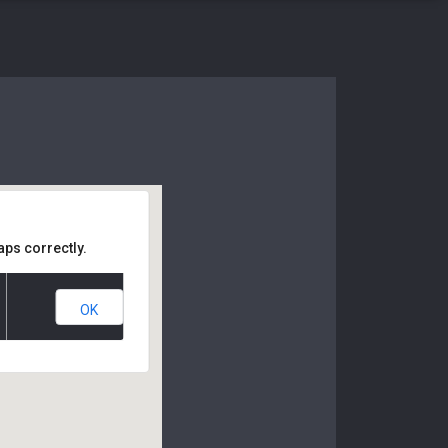
aps correctly.
OK
RIS