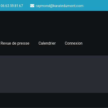
 06.63.59.81.67
raymond@karatedumont.com
Revue de presse
Calendrier
Connexion