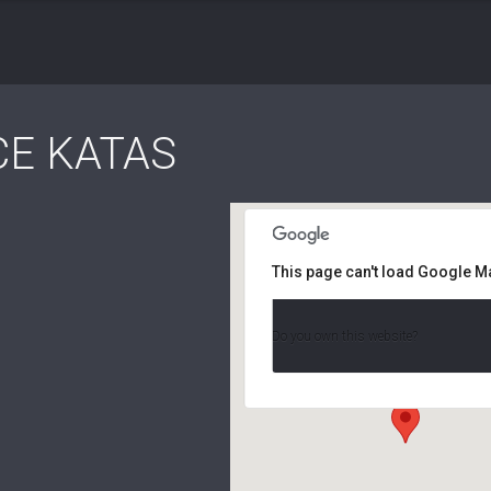
CE KATAS
This page can't load Google M
Calendrier
Do you own this website?
81 boulevard Massena - PA
Événements