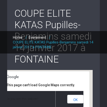
COUPE ELITE
KATAS Pupilles-
Benjamins samedi
Home
/
Évènement
/
COUPE ELITE KATAS Pupilles-Benjamins samedi 14
14 janvier 2017 à
janvier 2017 à FONTAINE
FONTAINE
This page can't load Google Maps correctly.
compétition programme
Do you own this website?
OK
allée de Gêve - Fontaine
Événements