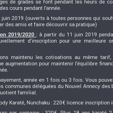
ges de grades se font pendant les heurs de cou
des cours pendant l’année.
8 juin 2019 (ouverts à toutes personnes qui sou
er des amis et faire découvrir sa pratique)
aison 2019/2020
: à partir du 11 juin 2019 penda
uvellement d’inscription pour une meilleure o
ns maintenu les cotisations au même tarif, 
augmentation pour maintenir l’équilibre financi
née.
payement, année en 1 fois ou 3 fois. Vous pouv
 les communes déléguées du Nouvel Annecy des 
uotient familial.
ody Karaté, Nunchaku : 220€ licence inscription 
ours par semaine : 320€, Plus 18 ans karaté 2