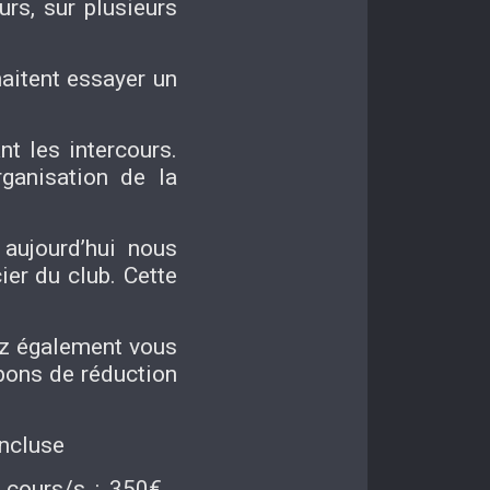
rs, sur plusieurs
haitent essayer un
nt les intercours.
rganisation de la
aujourd’hui nous
er du club. Cette
ez également vous
bons de réduction
incluse
 cours/s : 350€ ,