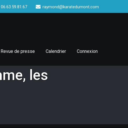
 06.63.59.81.67
raymond@karatedumont.com
Revue de presse
Calendrier
Connexion
mme, les