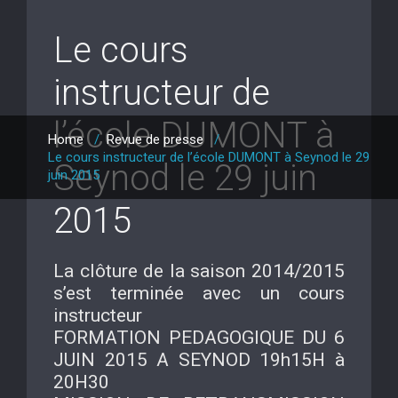
Le cours
instructeur de
l’école DUMONT à
Home
/
Revue de presse
/
Le cours instructeur de l’école DUMONT à Seynod le 29
Seynod le 29 juin
juin 2015
2015
La clôture de la saison 2014/2015
s’est terminée avec un cours
instructeur
FORMATION PEDAGOGIQUE DU 6
JUIN 2015 A SEYNOD 19h15H à
20H30