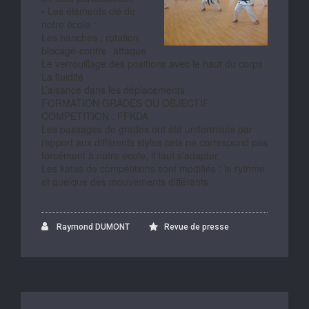
• Les éléments clé de
notre école :
Les hanches : rotation
blocage-contre- attaque
Le verrouillage des positions avec le haut du corps
La fluidité
L’aisance dans les déplacements
FORMATION GRADES OU OBJECTIF
COMPETITION : FFKDA
Les passages de grades ont été uniformisés par
rapport aux différents styles cela ne correspond pas
forcément à notre école, il faut s’adapter.
Les katas de compétitions sont modifiés : le rythme
et quelque des mouvements différents
Raymond DUMONT
Revue de presse