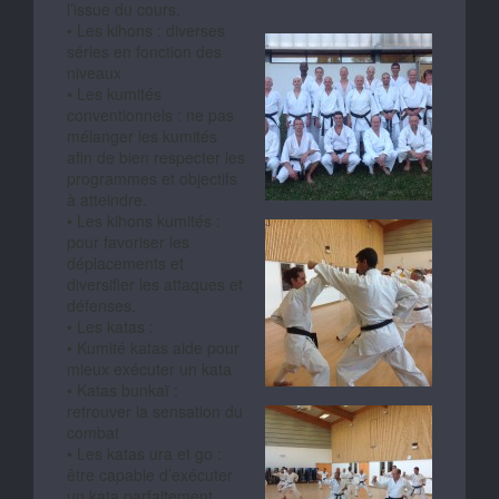
l’issue du cours.
• Les kihons : diverses
séries en fonction des
niveaux
• Les kumités
conventionnels : ne pas
mélanger les kumités
afin de bien respecter les
programmes et objectifs
à atteindre.
• Les kihons kumités :
pour favoriser les
déplacements et
diversifier les attaques et
défenses.
• Les katas :
• Kumité katas aide pour
mieux exécuter un kata
• Katas bunkaï :
retrouver la sensation du
combat
• Les katas ura et go :
être capable d’exécuter
un kata parfaitement.