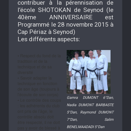
contribuer à la pérennisation de
l’école SHOTOKAN de Seynod (le
40ème ANNIVERSAIRE est
Programmé le 28 novembre 2015 à
Cap Périaz à Seynod)
Les différents aspects:
• Respect du fond de la
tradition et de la
technique et de sa
diversité
• Savoir adapter la
technique en fonction
de son âge (toujours à
l’écoute de son corps)
Gamra DUMONT 6°Dan,
• Le contrôle des coups
Nadia DUMONT BARBASTE
: les adhérents du club
ont pris de l’âge, le
5°Dan, Raymond DUMONT
contrôle absolu doit
7°Dan, Salim
être respecté, il ne doit
BENELMAADADI 5°Dan
pas y avoir de blessé à