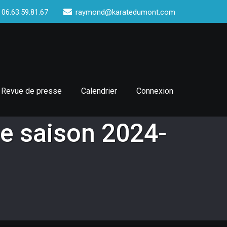
 06.63.59.81.67
raymond@karatedumont.com
Revue de presse
Calendrier
Connexion
de saison 2024-