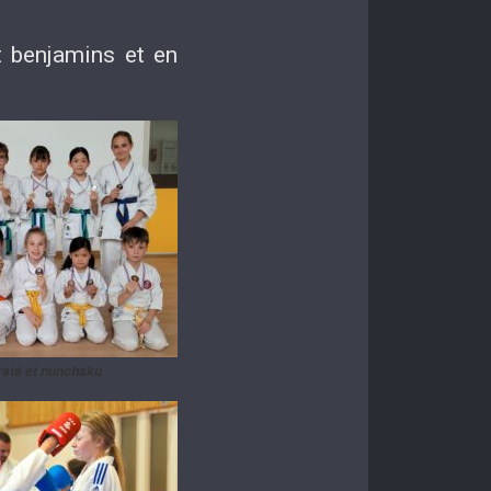
t benjamins et en
até et nunchaku