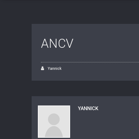
ANCV
Yannick
YANNICK