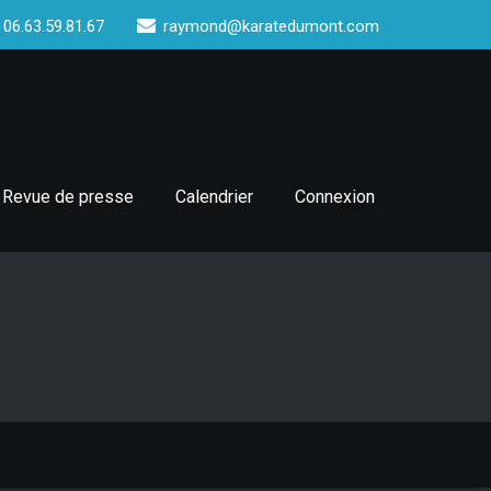
 06.63.59.81.67
raymond@karatedumont.com
Revue de presse
Calendrier
Connexion