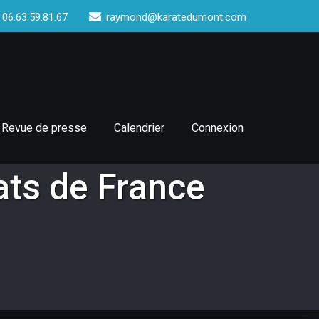
 06.63.59.81.67
raymond@karatedumont.com
Revue de presse
Calendrier
Connexion
ats de France