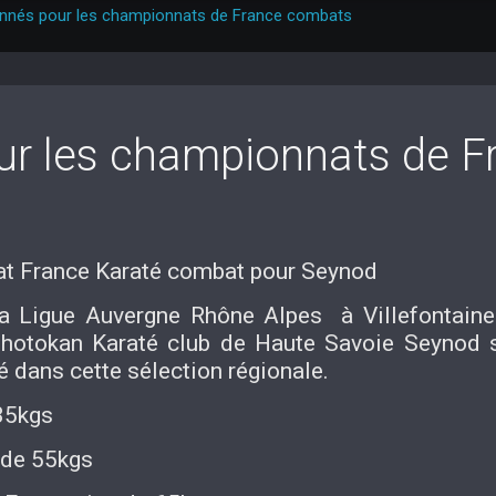
onnés pour les championnats de France combats
ur les championnats de F
at France Karaté combat pour Seynod
la Ligue Auvergne Rhône Alpes à Villefontain
Shotokan Karaté club de Haute Savoie Seynod s
é dans cette sélection régionale.
35kgs
de 55kgs