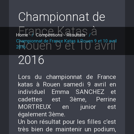
Championnat de
France Katas à
Home
/
Compétitions - Résultats
/
Championnat de France Katas à Rouen 9 et 10 avril
Rouen 9 et 10 avril
2016
2016
Lors du championnat de France
katas à Rouen samedi 9 avril en
individuel Emma SANCHEZ et
cadettes est 3ème, Perrine
MORTREUX en junior est
également 3ème.
Un bon résultat pour les filles c’est
très bien de maintenir un podium,