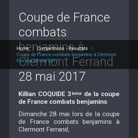
Coupe de France
combats
benjamins à
Home
/
Compétitions - Résultats
/
Coupe de France combats benjamins à Clermont
Clermont Ferrand
Ferrand 28 mai 2017
28 mai 2017
Killian COQUIDE 3
de la coupe
ème
de France combats benjamins
Dimanche 28 mai lors de la coupe
de France combats benjamins à
Clermont Ferrand,