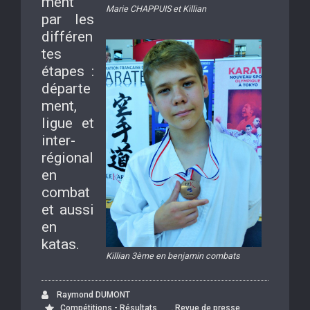
ment
Marie CHAPPUIS et Killian
par les
différen
tes
étapes :
départe
ment,
ligue et
inter-
régional
en
combat
et aussi
en
katas.
Killian 3ème en benjamin combats
Raymond DUMONT
,
Compétitions - Résultats
Revue de presse