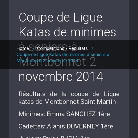
Coupe de Ligue
Katas de minimes
à seniors à
Home
/
Compétitions - Résultats
/
Coupe de Ligue Katas de minimes à seniors à
Montbonnot 2
Montbonnot 2 novembre 2014
novembre 2014
Résultats de la coupe de Ligue
katas de Montbonnot Saint Martin
Minimes: Emma SANCHEZ 1ère
Cadettes: Alanis DUVERNEY 1ère