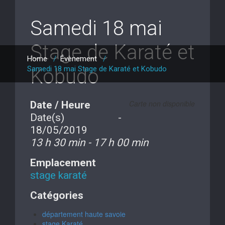
Samedi 18 mai
Stage de Karaté et
Home
/
Évènement
/
Samedi 18 mai Stage de Karaté et Kobudo
Kobudo
Carte non disponible
Date / Heure
Date(s) -
18/05/2019
13 h 30 min - 17 h 00 min
Emplacement
stage karaté
Catégories
département haute savoie
stage Karaté