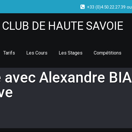
+33 (0)4.50.22.27.39 ou
CLUB DE HAUTE SAVOIE
Tarifs
Les Cours
Les Stages
Compétitions
é avec Alexandre B
ve