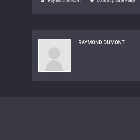
Raymond DUMONT
CLUB Seynod et Poisy
RAYMOND DUMONT