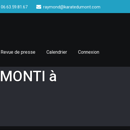
 06.63.59.81.67
raymond@karatedumont.com
Revue de presse
Calendrier
Connexion
IAMONTI à