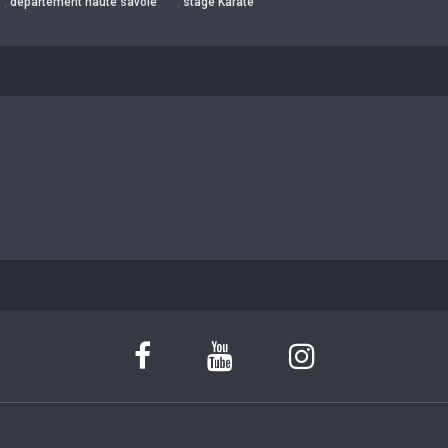
,
,
département haute savoie
stage Karaté