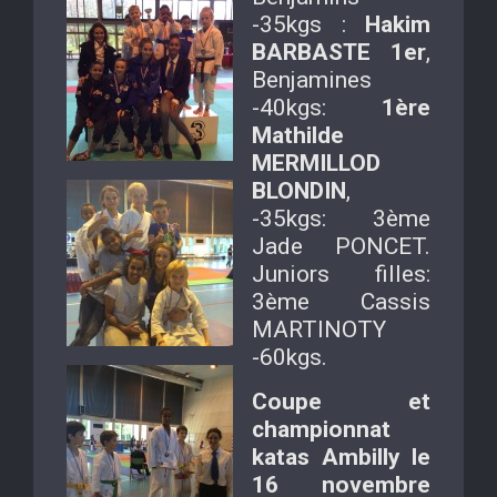
-35kgs :
Hakim
BARBASTE 1er
,
Benjamines
-40kgs:
1ère
Mathilde
MERMILLOD
BLONDIN
,
-35kgs: 3ème
Jade PONCET.
Juniors filles:
3ème Cassis
MARTINOTY
-60kgs.
Coupe et
championnat
katas Ambilly le
16 novembre