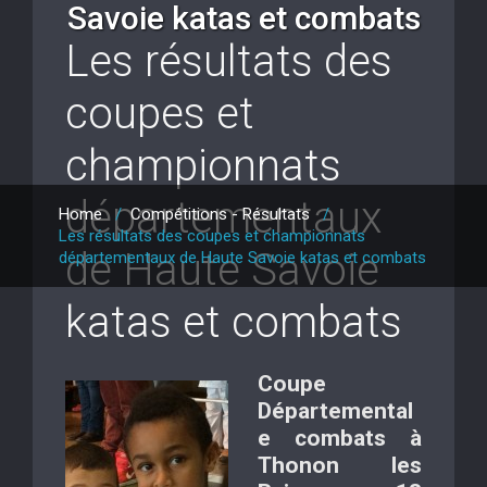
Savoie katas et combats
Les résultats des
coupes et
championnats
départementaux
Home
/
Compétitions - Résultats
/
Les résultats des coupes et championnats
de Haute Savoie
départementaux de Haute Savoie katas et combats
katas et combats
Coupe
Départemental
e combats à
Thonon les