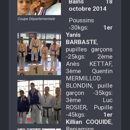
Bains 18
octobre 2014
Coupe Départementale
Poussins
-30kgs:
1er
Yanis
BARBASTE
,
pupilles garçons
-25kgs: 2ème
Anès KETTAF,
3ème Quentin
MERMILLOD
BLONDIN, puille
garçon -35kgs:
3ème Luc
ROSIER, Pupille
-45kgs:
1er
Killian COQUIDE
,
Benjamins