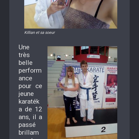
Killian et sa soeur
Une
très
belle
perform
ance
pour ce
jeune
karaték
a de 12
ans, il a
passé
brillam