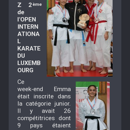
Z 2
ème
de
l’OPEN
INTERN
ATIONA
L
KARATE
DU
LUXEMB
OURG
Ce
week-end Emma
était inscrite dans
la catégorie junior.
Il y avait 26
compétitrices dont
9 pays étaient